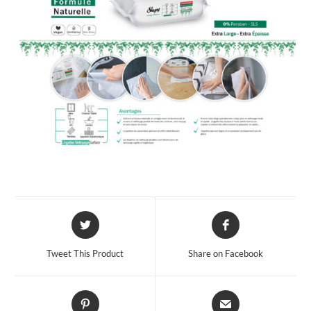
Opens
Opens
in
in
a
a
Tweet This Product
Share on Facebook
new
new
window
window
Opens
Opens