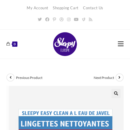
Skip
My Account
Shopping Cart
Contact Us
to
content
0
Previous Product
Next Product