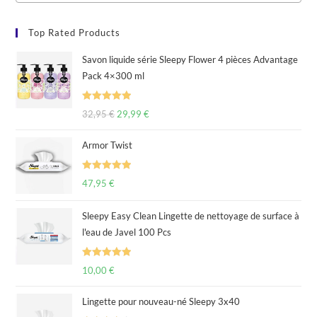
Top Rated Products
Savon liquide série Sleepy Flower 4 pièces Advantage
Pack 4×300 ml
Rated
5.00
32,95
€
29,99
€
out of 5
Armor Twist
Rated
5.00
47,95
€
out of 5
Sleepy Easy Clean Lingette de nettoyage de surface à
l'eau de Javel 100 Pcs
Rated
5.00
10,00
€
out of 5
Lingette pour nouveau-né Sleepy 3x40