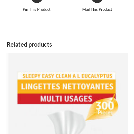
in
in
a
a
Pin This Product
Mail This Product
new
new
window
window
Related products