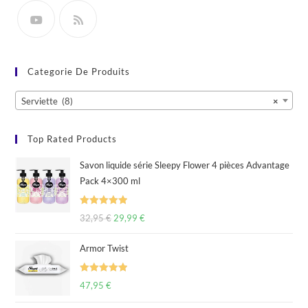
Categorie De Produits
Serviette (8)
×
Top Rated Products
Savon liquide série Sleepy Flower 4 pièces Advantage
Pack 4×300 ml
Rated
5.00
32,95
€
29,99
€
out of 5
Armor Twist
Rated
5.00
47,95
€
out of 5