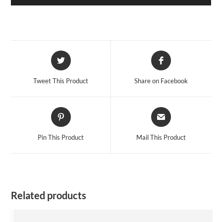
Opens
Opens
in
in
a
a
Tweet This Product
Share on Facebook
new
new
window
window
Opens
Opens
in
in
a
a
Pin This Product
Mail This Product
new
new
window
window
Related products