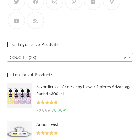
Categorie De Produits
COUCHE (28)
×
Top Rated Products
Savon liquide série Sleepy Flower 4 pièces Advantage
Pack 4×300 ml
Rated
5.00
32,95
€
29,99
€
out of 5
Armor Twist
Rated
5.00