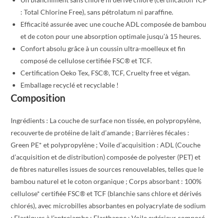
: Total Chlorine Free), sans pétrolatum ni paraffine.
Efficacité assurée avec une couche ADL composée de bambou
et de coton pour une absorption optimale jusqu’à 15 heures.
Confort absolu grâce à un coussin ultra-moelleux et fin
composé de cellulose certifiée FSC® et TCF.
Certification Oeko Tex, FSC®, TCF, Cruelty free et végan.
Emballage recyclé et recyclable !
Composition
Ingrédients : La couche de surface non tissée, en polypropylène,
recouverte de protéine de lait d’amande ; Barrières fécales :
Green PE* et polypropylène ; Voile d’acquisition : ADL (Couche
d’acquisition et de distribution) composée de polyester (PET) et
de fibres naturelles issues de sources renouvelables, telles que le
bambou naturel et le coton organique ; Corps absorbant : 100%
cellulose* certifiée FSC® et TCF (blanchie sans chlore et dérivés
chlorés), avec microbilles absorbantes en polyacrylate de sodium
; Elastiques à l’entrejambe : Elasthanne ; Voile extérieur composé