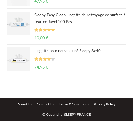
47,95
€
out of 5
Sleepy Easy Clean Lingette de nettoyage de surface à
l'eau de Javel 100 Pcs
Rated
5.00
10,00
€
out of 5
Lingette pour nouveau-né Sleepy 3x40
Rated
74,95
€
4.00
out
of 5
About Us
Contact Us
Terms & Conditions
Privacy Policy
© Copyright - SLEEPY FRANCE