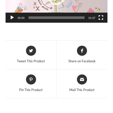
00:00
01:07
Opens
Opens
in
in
a
a
Tweet This Product
Share on Facebook
new
new
window
window
Opens
Opens
in
in
a
a
Pin This Product
Mail This Product
new
new
window
window