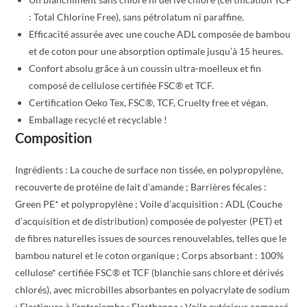
: Total Chlorine Free), sans pétrolatum ni paraffine.
Efficacité assurée avec une couche ADL composée de bambou
et de coton pour une absorption optimale jusqu’à 15 heures.
Confort absolu grâce à un coussin ultra-moelleux et fin
composé de cellulose certifiée FSC® et TCF.
Certification Oeko Tex, FSC®, TCF, Cruelty free et végan.
Emballage recyclé et recyclable !
Composition
Ingrédients : La couche de surface non tissée, en polypropylène,
recouverte de protéine de lait d’amande ; Barrières fécales :
Green PE* et polypropylène ; Voile d’acquisition : ADL (Couche
d’acquisition et de distribution) composée de polyester (PET) et
de fibres naturelles issues de sources renouvelables, telles que le
bambou naturel et le coton organique ; Corps absorbant : 100%
cellulose* certifiée FSC® et TCF (blanchie sans chlore et dérivés
chlorés), avec microbilles absorbantes en polyacrylate de sodium
; Elastiques à l’entrejambe : Elasthanne ; Voile extérieur composé