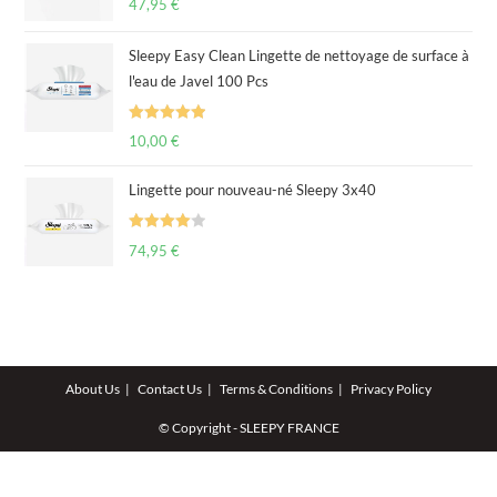
47,95
€
out of 5
Sleepy Easy Clean Lingette de nettoyage de surface à
l'eau de Javel 100 Pcs
Rated
5.00
10,00
€
out of 5
Lingette pour nouveau-né Sleepy 3x40
Rated
74,95
€
4.00
out
of 5
About Us
Contact Us
Terms & Conditions
Privacy Policy
© Copyright - SLEEPY FRANCE