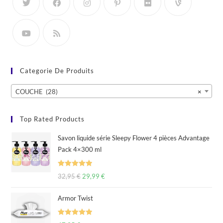
Categorie De Produits
COUCHE (28)
×
Top Rated Products
Savon liquide série Sleepy Flower 4 pièces Advantage
Pack 4×300 ml
Rated
5.00
32,95
€
29,99
€
out of 5
Armor Twist
Rated
5.00