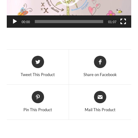
00:00
01:07
Opens
Opens
in
in
a
a
Tweet This Product
Share on Facebook
new
new
window
window
Opens
Opens
in
in
a
a
Pin This Product
Mail This Product
new
new
window
window