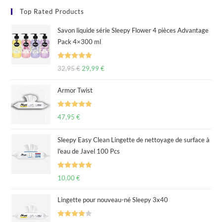
Top Rated Products
Savon liquide série Sleepy Flower 4 pièces Advantage
Pack 4×300 ml
Rated
5.00
32,95
€
29,99
€
out of 5
Armor Twist
Rated
5.00
47,95
€
out of 5
Sleepy Easy Clean Lingette de nettoyage de surface à
l'eau de Javel 100 Pcs
Rated
5.00
10,00
€
out of 5
Lingette pour nouveau-né Sleepy 3x40