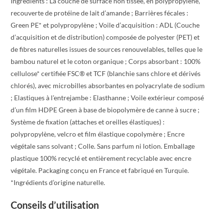
Ingrédients : La couche de surface non tissée, en polypropylène,
recouverte de protéine de lait d’amande ; Barrières fécales :
Green PE* et polypropylène ; Voile d’acquisition : ADL (Couche
d’acquisition et de distribution) composée de polyester (PET) et
de fibres naturelles issues de sources renouvelables, telles que le
bambou naturel et le coton organique ; Corps absorbant : 100%
cellulose* certifiée FSC® et TCF (blanchie sans chlore et dérivés
chlorés), avec microbilles absorbantes en polyacrylate de sodium
; Elastiques à l’entrejambe : Elasthanne ; Voile extérieur composé
d’un film HDPE Green à base de biopolymère de canne à sucre ;
Système de fixation (attaches et oreilles élastiques) :
polypropylène, velcro et film élastique copolymère ; Encre
végétale sans solvant ; Colle. Sans parfum ni lotion. Emballage
plastique 100% recyclé et entièrement recyclable avec encre
végétale. Packaging conçu en France et fabriqué en Turquie.
*Ingrédients d’origine naturelle.
Conseils d’utilisation