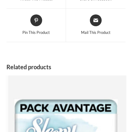
new
new
window
window
Opens
Opens
in
in
a
a
Pin This Product
Mail This Product
new
new
window
window
Related products