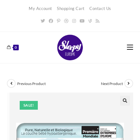
Skip
My Account
Shopping Cart
Contact Us
to
content
0
Previous Product
Next Product
SALE!