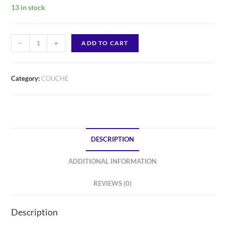
13 in stock
Sleepy
-
+
ADD TO CART
Bio
Natural
Couche
Category:
COUCHE
Bébé
Taille
4
Maxi
DESCRIPTION
48
Pièces
ADDITIONAL INFORMATION
quantity
REVIEWS (0)
Description